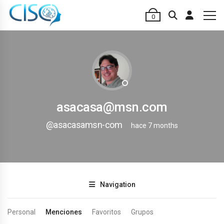
0
asacasa@msn.com
@asacasamsn-com
hace 7 months
Navigation
Personal
Menciones
Favoritos
Grupos