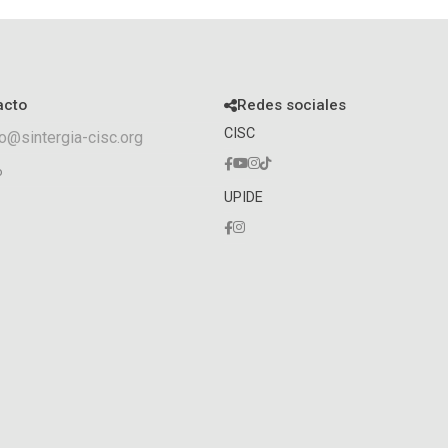
acto
Redes sociales
CISC
o@sintergia-cisc.org
o
UPIDE