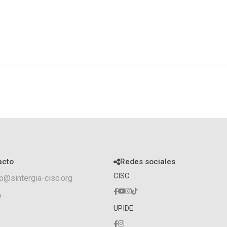
acto
Redes sociales
CISC
o@sintergia-cisc.org
o
UPIDE