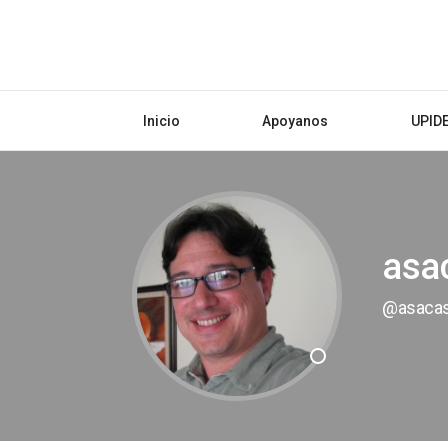
Inicio
Apoyanos
UPID
asa
@asaca