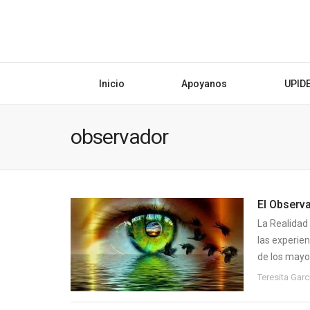
Inicio
Apoyanos
UPID
observador
El Observa
La Realidad
las experie
de los mayor
Teresita Gar