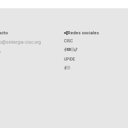
acto
Redes sociales
CISC
o@sintergia-cisc.org
o
UPIDE