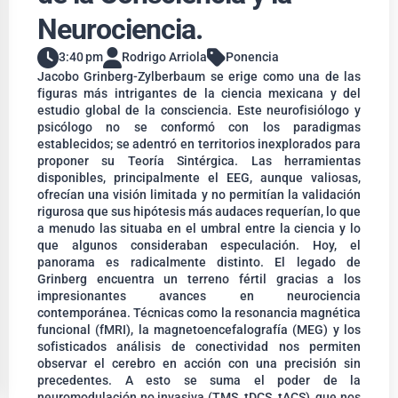
Neurociencia.
3:40 pm
Rodrigo Arriola
Ponencia
Jacobo Grinberg-Zylberbaum se erige como una de las
figuras más intrigantes de la ciencia mexicana y del
estudio global de la consciencia. Este neurofisiólogo y
psicólogo no se conformó con los paradigmas
establecidos; se adentró en territorios inexplorados para
proponer su Teoría Sintérgica. Las herramientas
disponibles, principalmente el EEG, aunque valiosas,
ofrecían una visión limitada y no permitían la validación
rigurosa que sus hipótesis más audaces requerían, lo que
a menudo las situaba en el umbral entre la ciencia y lo
que algunos consideraban especulación. Hoy, el
panorama es radicalmente distinto. El legado de
Grinberg encuentra un terreno fértil gracias a los
impresionantes avances en neurociencia
contemporánea. Técnicas como la resonancia magnética
funcional (fMRI), la magnetoencefalografía (MEG) y los
sofisticados análisis de conectividad nos permiten
observar el cerebro en acción con una precisión sin
precedentes. A esto se suma el poder de la
neuromodulación no invasiva (TMS, tDCS, tACS), que nos