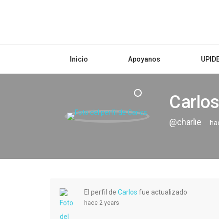
Inicio
Apoyanos
UPID
Carlos
@charlie
ha
El perfil de
Carlos
fue actualizado
hace 2 years