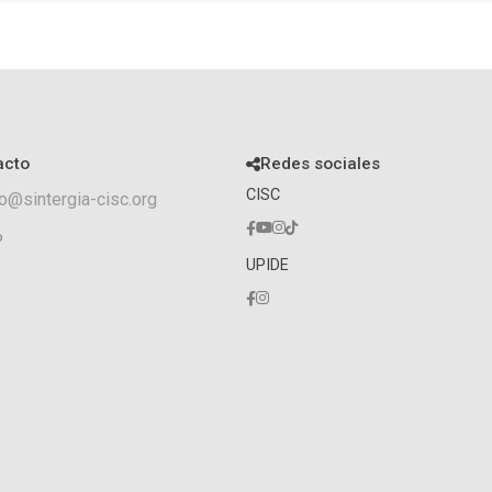
acto
Redes sociales
CISC
o@sintergia-cisc.org
o
UPIDE