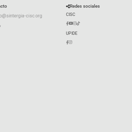
acto
Redes sociales
CISC
o@sintergia-cisc.org
o
UPIDE